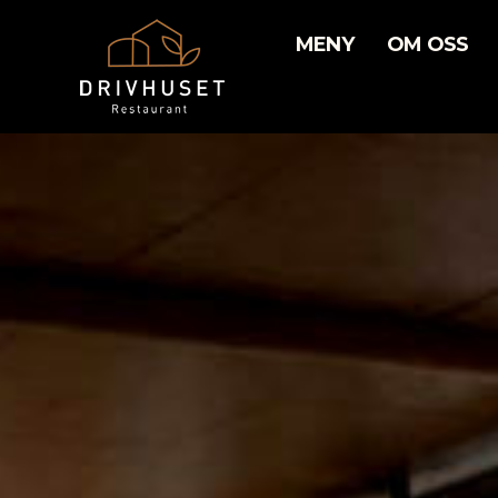
MENY
OM OSS